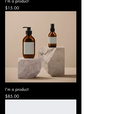
I'm a product
Precio
$15.00
I'm a product
Precio
$85.00