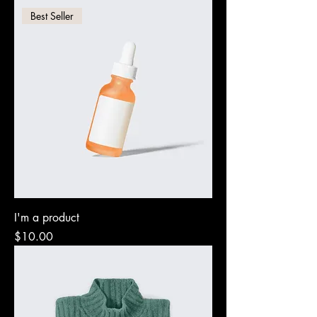
Best Seller
I'm a product
Precio
$10.00