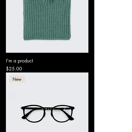
I'm a product
Precio
$25.00
New